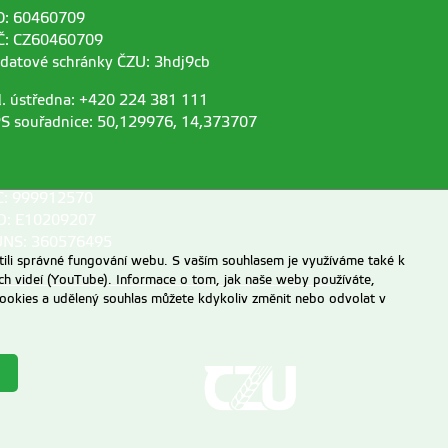
O: 60460709
Č: CZ60460709
 datové schránky ČZU: 3hdj9cb
l. ústředna: +420 224 381 111
S souřadnice: 50,129976, 14,373707
C: 999912570
D: E10209207
NS: 360576495
ili správné fungování webu. S vaším souhlasem je využíváme také k
ch videí (YouTube). Informace o tom, jak naše weby používáte,
u cookies a udělený souhlas můžete kdykoliv změnit nebo odvolat v