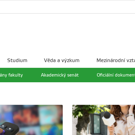
Studium
Věda a výzkum
Mezinárodní vzt
ány fakulty
Akademický senát
Oficiální dokumen