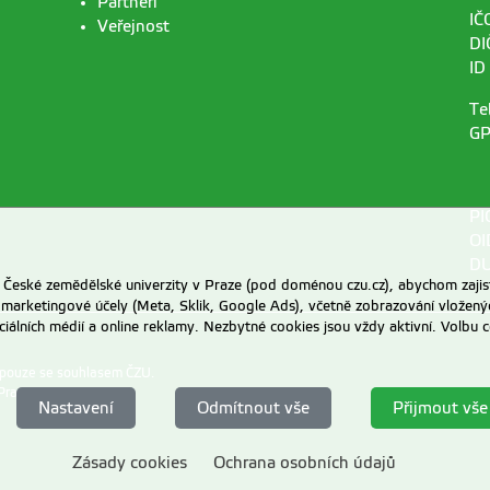
Partneři
IČ
Veřejnost
DI
ID
Te
GP
PI
OI
DU
eské zemědělské univerzity v Praze (pod doménou czu.cz), abychom zajist
 marketingové účely (Meta, Sklik, Google Ads), včetně zobrazování vložený
ociálních médií a online reklamy. Nezbytné cookies jsou vždy aktivní. Volb
 pouze se souhlasem ČZU.
Praze
.
Nastavení
Odmítnout vše
Přijmout vše
Zásady cookies
Ochrana osobních údajů