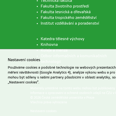
Technická fakulta
Fakulta životního prostředí
Fakulta lesnická a dřevařská
Fakulta tropického zemědělství
Institut vzdělávání a poradenství
Katedra tělesné výchovy
Knihovna
Koleje a menza
Odbor informačních a komunikačních
Nastavení cookies
technologií
Používáme cookies a podobné technologie na webových prezentacích Č
měření návštěvnosti (Google Analytics 4), analýze výkonu webu a pro
mohou být sdíleny s našimi partnery působícími v oblasti analytiky, s
„Nastavení cookies“.
Materiály umístěné na tomto webu mohou být publikovány
Informace o zpracování a ochraně osobních údajů na ČZU v 
© 2026 Česká zemědělská univerzita v Praze
Všechna práva vyhrazena
Nastavení cookies