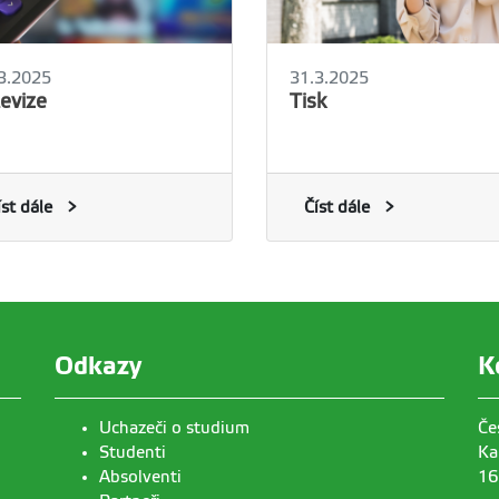
3.2025
31.3.2025
levize
Tisk
íst dále
Číst dále
Odkazy
K
Uchazeči o studium
Če
Studenti
Ka
Absolventi
16