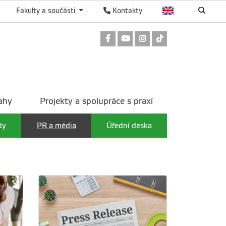
Fakulty a součásti
Kontakty
Odkaz na Facebook
Odkaz na Youtube
Odkaz na Instagram
Odkaz na TikTok
ahy
Projekty a spolupráce s praxí
ty
PR a média
Úřední deska