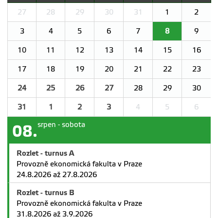
27
28
29
30
31
1
2
3
4
5
6
7
8
9
10
11
12
13
14
15
16
17
18
19
20
21
22
23
24
25
26
27
28
29
30
31
1
2
3
4
5
6
srpen - sobota
08.
Rozlet - turnus A
Provozně ekonomická fakulta v Praze
24.8.2026 až 27.8.2026
Rozlet - turnus B
Provozně ekonomická fakulta v Praze
31.8.2026 až 3.9.2026