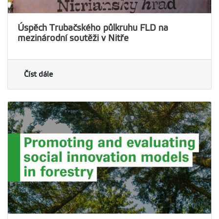
Úspěch Trubačského půlkruhu FLD na
mezinárodní soutěži v Nitře
Číst dále