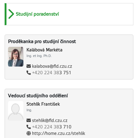
Studijní poradenství
Proděkanka pro studijní činnost
Kalábová Markéta
Ing. et Ing. Ph.D.
kalabova@fld.czu.cz
+420
224 38
3 751
Vedoucí studijního oddělení
Stehlík František
Ing.
stehlik@fld.czu.cz
+420
224 38
3 710
http://home.czu.cz/stehlik