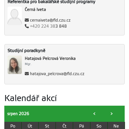
Referentka pro bakalářské studijní programy
Černá Iveta
cernaiveta@fld.czu.cz
+420
224 38
3 848
Studijní poradkyně
Hatajová Pelcrová Veronika
Mgr.
hatajova_pelcrova@fld.czu.cz
Kalendář akcí
srpen
2026
<
>
Po
Út
St
Čt
Pá
So
Ne