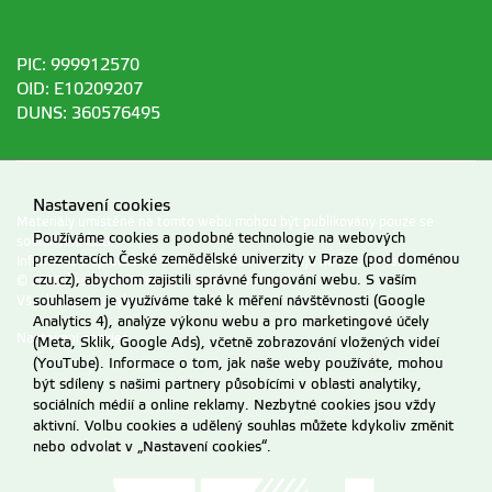
PIC: 999912570
OID: E10209207
DUNS: 360576495
Nastavení cookies
Materiály umístěné na tomto webu mohou být publikovány pouze se
Používáme cookies a podobné technologie na webových
souhlasem ČZU.
prezentacích České zemědělské univerzity v Praze (pod doménou
Informace o zpracování a ochraně osobních údajů na ČZU v Praze
.
czu.cz), abychom zajistili správné fungování webu. S vaším
© 2026 Česká zemědělská univerzita v Praze
souhlasem je využíváme také k měření návštěvnosti (Google
Všechna práva vyhrazena
Analytics 4), analýze výkonu webu a pro marketingové účely
Nastavení cookies
(Meta, Sklik, Google Ads), včetně zobrazování vložených videí
(YouTube). Informace o tom, jak naše weby používáte, mohou
být sdíleny s našimi partnery působícími v oblasti analytiky,
sociálních médií a online reklamy. Nezbytné cookies jsou vždy
aktivní. Volbu cookies a udělený souhlas můžete kdykoliv změnit
nebo odvolat v „Nastavení cookies“.