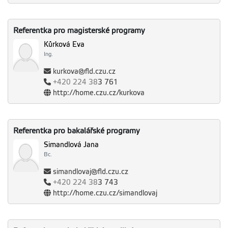
Referentka pro magisterské programy
Kůrková Eva
Ing.
kurkova@fld.czu.cz
+420
224 38
3 761
http://home.czu.cz/kurkova
Referentka pro bakalářské programy
Simandlová Jana
Bc.
simandlovaj@fld.czu.cz
+420
224 38
3 743
http://home.czu.cz/simandlovaj