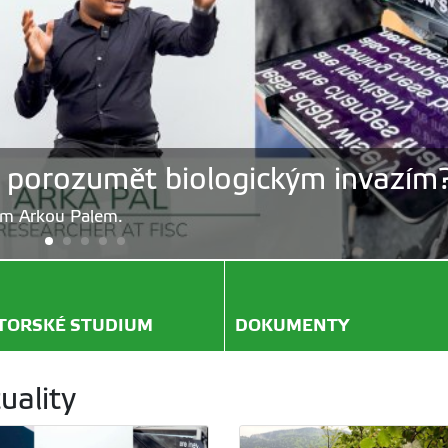
porozumět biologickým invazím
em Arkou Palem.
TORSKÉ STUDIUM
DOKUMENTY
uality