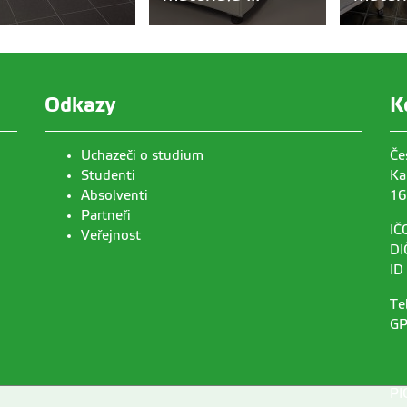
Odkazy
K
Uchazeči o studium
Če
Studenti
Ka
Absolventi
16
Partneři
IČ
Veřejnost
DI
ID
Te
GP
PI