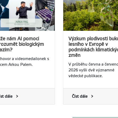
že nám AI pomoci
Výzkum plodivosti buk
rozumět biologickým
lesního v Evropě v
vazím?
podmínkách klimatický
změn
hovor a videomedailonek s
V průběhu června a červen
cem Arkou Palem.
2026 vyšli dvě významné
vědecké publikace.
íst dále
Číst dále