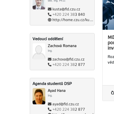
doc. Ing. Ph.D.
kusta@fld.czu.cz
+420
224 38
3 840
http://home.czu.cz/kusta
Mů
Vedoucí oddělení
po
Zachová Romana
in
Ing.
Roz
zachova@fld.czu.cz
věd
+420
224 38
2 877
Agenda studentů DSP
Ayad Hana
Č
Ing.
ayad@fld.czu.cz
+420
224 38
2 877