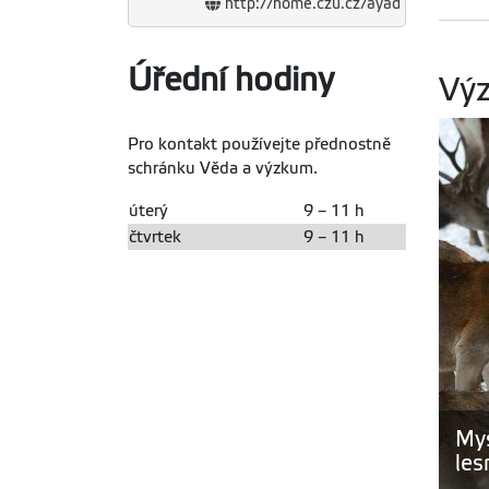
http://home.czu.cz/ayad
Úřední hodiny
Výz
Pro kontakt používejte přednostně
schránku Věda a výzkum.
úterý
9 – 11 h
čtvrtek
9 – 11 h
Mys
les