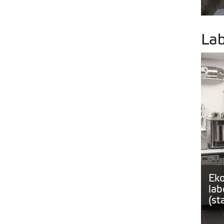
Lab
Eko
lab
(st