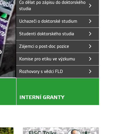
Co dělat po zápisu do doktorského
studia
Uchazeči o doktorské studium
Studenti doktorského studia
Zájemci o post-doc pozice
?
Cena děkana za rok 2025
Komise pro etiku ve výzkumu
Ceny za vynikající výsledky a výstupy v uply
Rozhovory s vědci FLD
INTERNÍ GRANTY