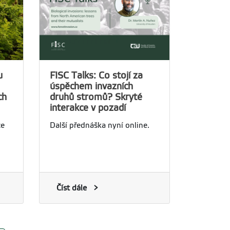
u
FISC Talks: Co stojí za
úspěchem invazních
ch
druhů stromů? Skryté
interakce v pozadí
ce
Další přednáška nyní online.
Číst dále