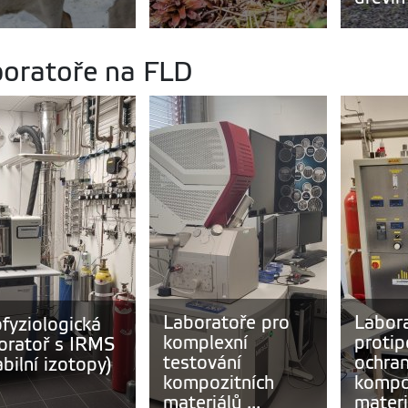
oratoře na FLD
Laboratoře pro
Labor
fyziologická
komplexní
protip
oratoř s IRMS
testování
ochran
abilní izotopy)
kompozitních
kompo
materiálů ...
materi