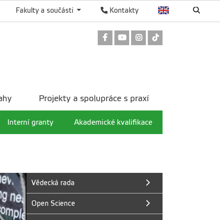
Fakulty a součásti
Kontakty
Odkaz na Facebook
Odkaz na Youtube
Odkaz na Instagram
Odkaz na TikTok
ahy
Projekty a spolupráce s praxí
Interní granty
Akademické kvalifikace
Vědecká rada
Open Science