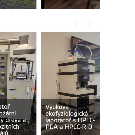
atoř
Výuková
Laborato
ožární
ekofyziologická
výpočetn
y dřeva a
laboratoř s HPLC-
tomograf
zitních
PDA a HPLC-RID
álů