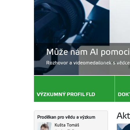
Může nám AI pomoci 
Rozhovor a videomedailonek s vědc
VÝZKUMNÝ PROFIL FLD
DOK
Akt
Proděkan pro vědu a výzkum
Kušta Tomáš