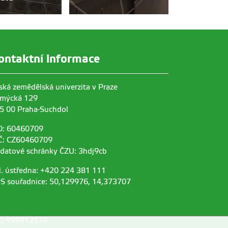
ontaktní informace
ská zemědělská univerzita v Praze
mýcká 129
5 00 Praha-Suchdol
O: 60460709
Č: CZ60460709
 datové schránky ČZU: 3hdj9cb
l. ústředna: +420 224 381 111
S souřadnice: 50,129976, 14,373707
C: 999912570