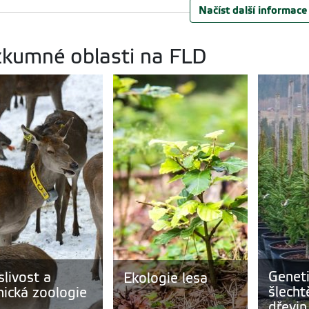
Načíst další informace
kumné oblasti na FLD
Geneti
livost a
Ekologie lesa
šlecht
nická zoologie
dřevin