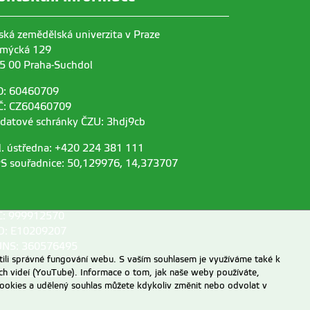
ská zemědělská univerzita v Praze
mýcká 129
5 00 Praha-Suchdol
O: 60460709
Č: CZ60460709
 datové schránky ČZU: 3hdj9cb
l. ústředna: +420 224 381 111
S souřadnice: 50,129976, 14,373707
C: 999912570
D: E10209207
NS: 360576495
ili správné fungování webu. S vaším souhlasem je využíváme také k
ch videí (YouTube). Informace o tom, jak naše weby používáte,
u cookies a udělený souhlas můžete kdykoliv změnit nebo odvolat v