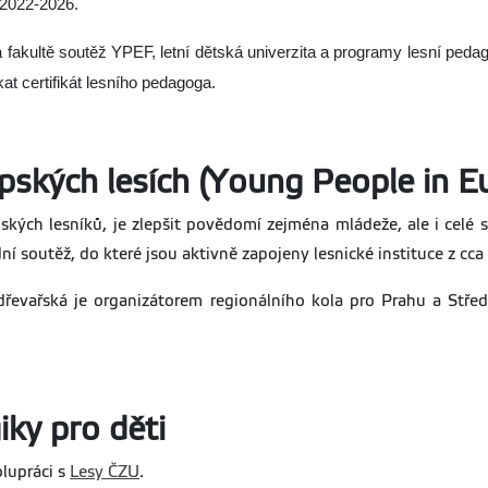
 2022-2026.
 fakultě soutěž YPEF, letní dětská univerzita a programy lesní peda
kat certifikát lesního pedagoga.
opských lesích (Young People in 
lských lesníků, je zlepšit povědomí zejména mládeže, ale i celé
í soutěž, do které jsou aktivně zapojeny lesnické instituce z cca
 dřevařská je organizátorem regionálního kola pro Prahu a Stře
ky pro děti
lupráci s
Lesy ČZU
.