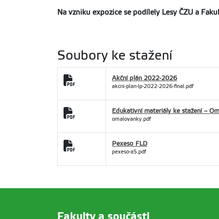
Na vzniku expozice se podílely Lesy ČZU a Fakul
Soubory ke stažení
Akční plán 2022-2026
akcni-plan-lp-2022-2026-final.pdf
Edukativní materiály ke stažení – O
omalovanky.pdf
Pexeso FLD
pexeso-a5.pdf
Fakulty a součásti