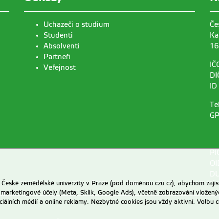
Uchazeči o studium
Če
Studenti
Ka
Absolventi
16
Partneři
IČ
Veřejnost
DI
ID
Te
GP
PI
OI
DU
eské zemědělské univerzity v Praze (pod doménou czu.cz), abychom zajist
 marketingové účely (Meta, Sklik, Google Ads), včetně zobrazování vložený
ociálních médií a online reklamy. Nezbytné cookies jsou vždy aktivní. Volb