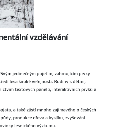
mentální vzdělávání
 Svým jedinečným pojetím, zahrnujícím prvky
dí lesa široké veřejnosti. Rodiny s dětmi,
nictvím textových panelů, interaktivních prvků a
spjata, a také zjistí mnoho zajímavého o českých
a půdy, produkce dřeva a kyslíku, zvyšování
 novinky lesnického výzkumu.