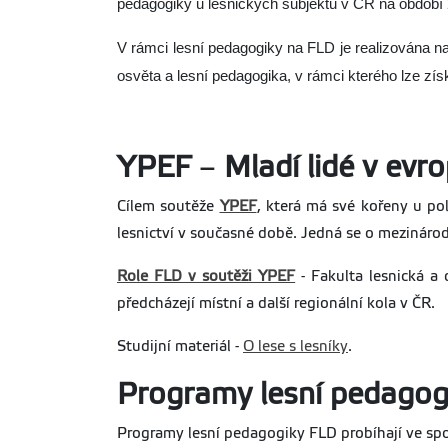
pedagogiky u lesnických subjektů v ČR na období
V rámci lesní pedagogiky na FLD je realizována na
osvěta a lesní pedagogika, v rámci kterého lze zís
YPEF
–
Mladí lidé v evr
Cílem soutěže
YPEF
, která má své kořeny u po
lesnictví v současné době. Jedná se o mezinárodn
Role FLD v soutěži YPEF
- Fakulta lesnická a
předcházejí místní a další regionální kola v ČR.
Studijní materiál -
O lese s lesníky
.
Programy lesní pedagogi
Programy lesní pedagogiky FLD probíhají ve spo