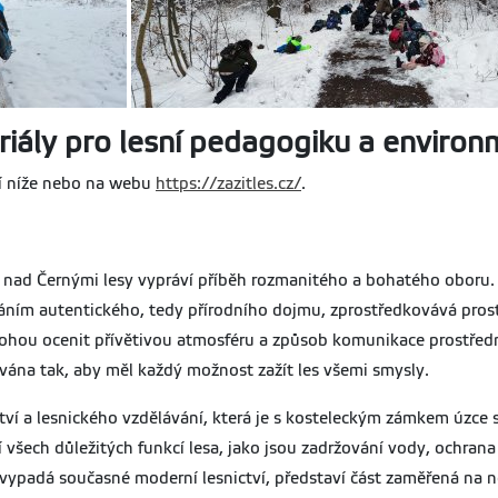
iály pro lesní pedagogiku a environ
ní níže nebo na webu
https://zazitles.cz/
.
i nad Černými lesy vypráví příběh rozmanitého a bohatého oboru.
ím autentického, tedy přírodního dojmu, zprostředkovává prostře
k mohou ocenit přívětivou atmosféru a způsob komunikace prostřed
vána tak, aby měl každý možnost zažít les všemi smysly.
ctví a lesnického vzdělávání, která je s kosteleckým zámkem úzce 
í všech důležitých funkcí lesa, jako jsou zadržování vody, ochran
k vypadá současné moderní lesnictví, představí část zaměřená na