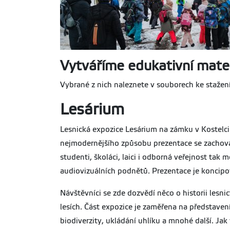
Vytváříme edukativní mater
Vybrané z nich naleznete v souborech ke staže
Lesárium
Lesnická expozice Lesárium na zámku v Kostelc
nejmodernějšího způsobu prezentace se zachován
studenti, školáci, laici i odborná veřejnost ta
audiovizuálních podnětů. Prezentace je koncipo
Návštěvníci se zde dozvědí něco o historii lesni
lesích. Část expozice je zaměřena na představen
biodiverzity, ukládání uhlíku a mnohé další. Ja