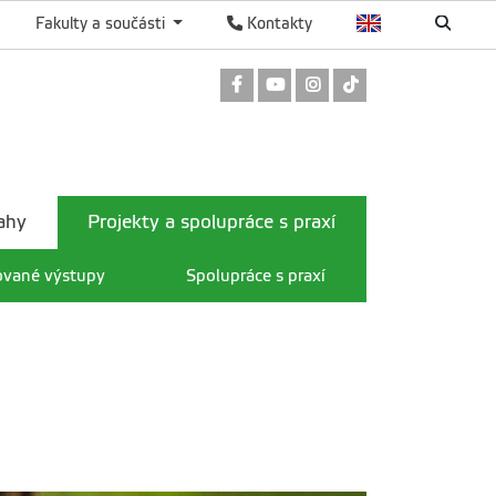
Fakulty a součásti
Kontakty
Odkaz na Facebook
Odkaz na Youtube
Odkaz na Instagram
Odkaz na TikTok
ahy
Projekty a spolupráce s praxí
ované výstupy
Spolupráce s praxí