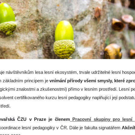
uje návštěvníkům lesa lesní ekosystém, trvale udržitelné lesní hospod
ím základním principem je
vnímání přírody všemi smysly, které zpr
gickými znalostmi a zkušenostmi) přímo v lesním prostředí. Lesní p
olvent certifikovaného kurzu lesní pedagogiky naplňující její podstatu
tředí.
řevařská ČZU v Praze je členem
Pracovní skupiny pro lesní
oordinace lesní pedagogiky v ČR. Dále je fakulta signatářem
Akční