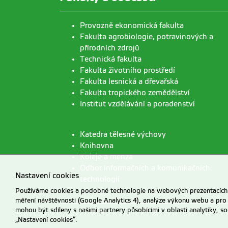
Provozně ekonomická fakulta
Fakulta agrobiologie, potravinových a
přírodních zdrojů
Technická fakulta
Fakulta životního prostředí
Fakulta lesnická a dřevařská
Fakulta tropického zemědělství
Institut vzdělávání a poradenství
Katedra tělesné výchovy
Knihovna
Koleje a menza
Odbor informačních a komunikačních
Nastavení cookies
technologií
Používáme cookies a podobné technologie na webových prezentacích Č
měření návštěvnosti (Google Analytics 4), analýze výkonu webu a pro
mohou být sdíleny s našimi partnery působícími v oblasti analytiky, s
„Nastavení cookies“.