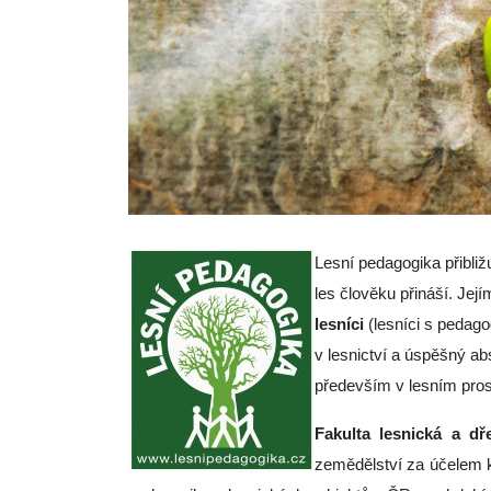
Lesní pedagogika přibliž
les člověku přináší. Jej
lesníci
(lesníci s pedago
v lesnictví a úspěšný abs
především v lesním pros
Fakulta lesnická a d
zemědělství za účelem k