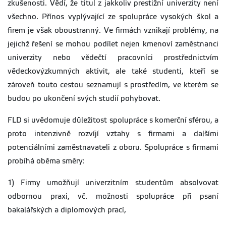
zkušenosti. Vědí, že titul z jakkoliv prestižní univerzity není
všechno. Přínos vyplývající ze spolupráce vysokých škol a
firem je však oboustranný. Ve firmách vznikají problémy, na
jejichž řešení se mohou podílet nejen kmenoví zaměstnanci
univerzity nebo vědečtí pracovníci prostřednictvím
vědeckovýzkumných aktivit, ale také studenti, kteří se
zároveň touto cestou seznamují s prostředím, ve kterém se
budou po ukončení svých studií pohybovat.
FLD si uvědomuje důležitost spolupráce s komerční sférou, a
proto intenzivně rozvíjí vztahy s firmami a dalšími
potenciálními zaměstnavateli z oboru. Spolupráce s firmami
probíhá oběma směry:
1) Firmy umožňují univerzitním studentům absolvovat
odbornou praxi, vč. možnosti spolupráce při psaní
bakalářských a diplomových prací,