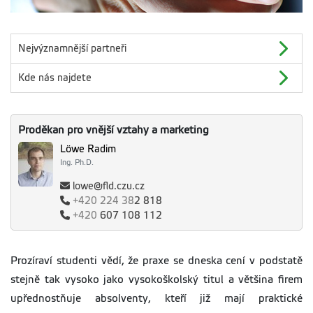
Nejvýznamnější partneři
Kde nás najdete
Proděkan pro vnější vztahy a marketing
Löwe Radim
Ing. Ph.D.
lowe@fld.czu.cz
+420
224 38
2 818
+420
607 108 112
Prozíraví studenti vědí, že praxe se dneska cení v podstatě
stejně tak vysoko jako vysokoškolský titul a většina firem
upřednostňuje absolventy, kteří již mají praktické