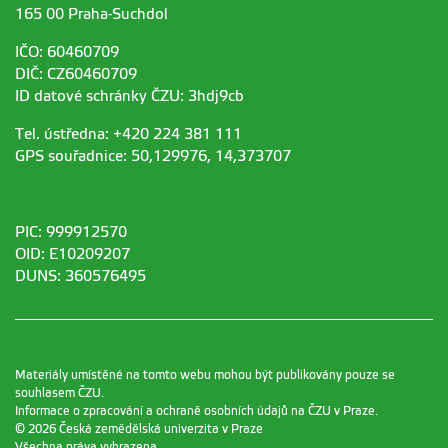
165 00 Praha-Suchdol
IČO: 60460709
DIČ: CZ60460709
ID datové schránky ČZU: 3hdj9cb
Tel. ústředna: +420 224 381 111
GPS souřadnice: 50,129976, 14,373707
PIC: 999912570
OID: E10209207
DUNS: 360576495
Materiály umístěné na tomto webu mohou být publikovány pouze se
souhlasem ČZU.
Informace o zpracování a ochraně osobních údajů na ČZU v Praze
.
© 2026 Česká zemědělská univerzita v Praze
Všechna práva vyhrazena