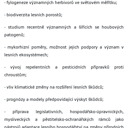
- fylogeneze významných herbivorů ve světovém měřítku;
- biodiverzita lesních porostů;
- studium recentně významných a šířících se houbových
patogenů;
- mykorhizní poměry, možnost jejich podpory a význam v
lesních ekosystémech;
- vývoj repelentních a pesticidních přípravků proti
chroustům;
- vliv klimatické změny na rozšíření lesních škůdců;
- prognózy a modely předpovídající výskyt škůdců;
- příprava legislativních, hospodářsko-úpravnických,
mysliveckých a pěstitelsko-ochranářských rámců jako
nástrojů adaptace lesního hospodářství na změny přírodních