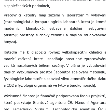
a společenských podmínek
.
Pracovníci katedry mají zázemí v laboratorním vybavení
(entomologická a fytopatologická laboratoř, která je kromě
moderních klimaboxů, vybavena dalšími nezbytnými
přístroji; prostory s chovy termitů a dalšího studovaného
hmyzu).
Katedra má k dispozici rovněž velkokapacitní chladící a
mrazící zařízení, které usnadňuje postupné zpracovávání
vzorků nasbíraných během sezóny. V plánu je vybudování
dalších výzkumných prostor (laboratoř spalování materiálu,
fyziologické laboratoře sledování vlivu atmosférického tlaku
a CO2 a fyziologii organismů ve fyto- a barokomorách).
Výzkumná činnost je finančně podporována řadou projektů,
které poskytuje Grantová agentura ČR, Národní Agentura
pro Zemědělský Výzkum, Technologická agentura ČR i