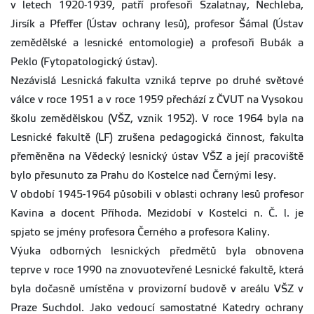
v letech 1920-1939, patří profesoři Szalatnay, Nechleba,
Jirsík a Pfeffer (Ústav ochrany lesů), profesor Šámal (Ústav
zemědělské a lesnické entomologie) a profesoři Bubák a
Peklo (Fytopatologický ústav).
Nezávislá Lesnická fakulta vzniká teprve po druhé světové
válce v roce 1951 a v roce 1959 přechází z ČVUT na Vysokou
školu zemědělskou (VŠZ, vznik 1952). V roce 1964 byla na
Lesnické fakultě (LF) zrušena pedagogická činnost, fakulta
přeměněna na Vědecký lesnický ústav VŠZ a její pracoviště
bylo přesunuto za Prahu do Kostelce nad Černými lesy.
V období 1945-1964 působili v oblasti ochrany lesů profesor
Kavina a docent Příhoda. Mezidobí v Kostelci n. Č. l. je
spjato se jmény profesora Černého a profesora Kaliny.
Výuka odborných lesnických předmětů byla obnovena
teprve v roce 1990 na znovuotevřené Lesnické fakultě, která
byla dočasně umístěna v provizorní budově v areálu VŠZ v
Praze Suchdol. Jako vedoucí samostatné Katedry ochrany