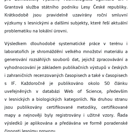
Grantová služba státního podniku Lesy České republiky.
Krátkodobě jsou pravidelně uzavírány roční smluvní
výzkumy s lesnickými a dalšími subjekty, které řeší aktuální
problematiku na lokální úrovni.
Výsledkem dlouhodobé systematické práce v terénu i
laboratořích je shromáždění velkého množství materiálu a
generování rozsáhlých souborů dat, jejichž zpracovávání a
vyhodnocování je základem publikačních výstupů v českých
i zahraničních recenzovaných časopisech a také v časopisech
s IF. Každoročně je publikováno okolo 50 článku
uveřejněných v databázi Web of Science, především
v lesnických a biologických kategoriích. Na druhou stranu
jsou publikovány certifikované metodiky, certifikované
mapy a nejnověji byly registrovány i užitné vzory. Řada
výsledků je aplikována a předávána ve formě poradenské
činnosti lesnímu provozu.