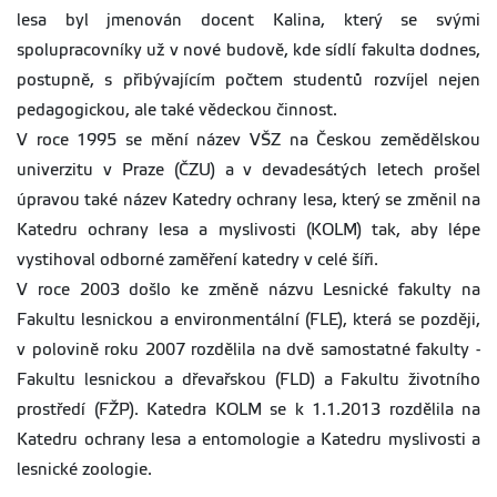
lesa byl jmenován docent Kalina, který se svými
spolupracovníky už v nové budově, kde sídlí fakulta dodnes,
postupně, s přibývajícím počtem studentů rozvíjel nejen
pedagogickou, ale také vědeckou činnost.
V roce 1995 se mění název VŠZ na Českou zemědělskou
univerzitu v Praze (ČZU) a v devadesátých letech prošel
úpravou také název Katedry ochrany lesa, který se změnil na
Katedru ochrany lesa a myslivosti (KOLM) tak, aby lépe
vystihoval odborné zaměření katedry v celé šíři.
V roce 2003 došlo ke změně názvu Lesnické fakulty na
Fakultu lesnickou a environmentální (FLE), která se později,
v polovině roku 2007 rozdělila na dvě samostatné fakulty -
Fakultu lesnickou a dřevařskou (FLD) a Fakultu životního
prostředí (FŽP). Katedra KOLM se k 1.1.2013 rozdělila na
Katedru ochrany lesa a entomologie a Katedru myslivosti a
lesnické zoologie.