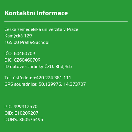
Kontaktní informace
Čížková Dana
cizkova@fld.czu.cz
RNDr. CSc.
+420
224 38
3 740
Česká zemědělská univerzita v Praze
Kamýcká 129
165 00 Praha-Suchdol
Horák Jakub
horakj@fld.czu.cz
IČO: 60460709
doc. Ing. Ph.D.
DIČ: CZ60460709
ID datové schránky ČZU: 3hdj9cb
Tel. ústředna: +420 224 381 111
Kout Jiří
GPS souřadnice: 50,129976, 14,373707
Mgr. Ph.D.
PIC: 999912570
Pešková Vítězslava
peskovav@fld.czu.cz
OID: E10209207
doc. Ing. Ph.D.
+420
224 38
3 740
DUNS: 360576495