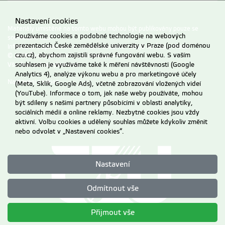
Dvořáková Barbora
dvorakova1@fld.czu.cz
Nastavení cookies
Materiály umístěné na tomto webu mohou být publikovány pouze se
Používáme cookies a podobné technologie na webových
souhlasem ČZU.
prezentacích České zemědělské univerzity v Praze (pod doménou
Informace o zpracování a ochraně osobních údajů na ČZU v Praze
.
czu.cz), abychom zajistili správné fungování webu. S vaším
© 2026 Česká zemědělská univerzita v Praze
Fiala Tomáš
fialatomas@fld.czu.cz
Všechna práva vyhrazena
souhlasem je využíváme také k měření návštěvnosti (Google
Ing.
Analytics 4), analýze výkonu webu a pro marketingové účely
Nastavení cookies
(Meta, Sklik, Google Ads), včetně zobrazování vložených videí
(YouTube). Informace o tom, jak naše weby používáte, mohou
být sdíleny s našimi partnery působícími v oblasti analytiky,
Kalábová Markéta
kalabova@fld.czu.cz
sociálních médií a online reklamy. Nezbytné cookies jsou vždy
Ing. et Ing. Ph.D.
+420
224 38
3 751
aktivní. Volbu cookies a udělený souhlas můžete kdykoliv změnit
nebo odvolat v „Nastavení cookies“.
Kalyniukova Alina
diuzheva@fld.czu.cz
Nastavení
RNDr. Ph.D.
Odmítnout vše
Meshkova Valentyna
Přijmout vše
prof. Dr.