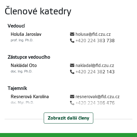
Členové katedry
Vedoucí
Holuša Jaroslav
holusa@fld.czu.cz
prof. Ing. Ph.D.
+420
224 38
3 738
Zástupce vedoucího
Nakládal Oto
nakladal@fld.czu.cz
doc. Ing. Ph.D.
+420
224 38
2 143
Tajemník
Resnerová Karolína
resnerovak@fld.czu.cz
doc. Mgr. Ph.D.
+420
224 38
6 476
Zobrazit další členy
Berčák Roman
bercak@fld.czu.cz
Ing. Ph.D.