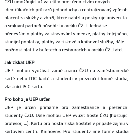
ČZU umožňující uživatelům prostřednictvím nových
identifikačních průkazů jednoduchý a centralizovaný způsob
placení za služby a zboží, které nabízí a poskytuje univerzita
a smluvní partneři působící v areálu ČZU. Jedná se
především o platby za stravování v menze, platby kolejného,
studijní poplatky, platby za tiskové a knihovní služby, dále
možnost platit v bufetech a restauracích v areálu ČZU atd.
Jak získat UEP
UEP mohou využívat zaměstnanci ČZU na zaměstnanecké
kartě nebo ITIC kartě a studenti v prezenční formě studia,
vlastnící ISIC kartu.
Pro koho je UEP určen
UEP je určen primárně pro zaměstnance a prezenční
studenty ČZU. Dále mohou UEP využít hosté ČZU (hostující
profesor, ...). Kartu pro hosta získá hostitel v případě zájmu v
kartovém centru Knihovny. Pro studenty jiné formy studia