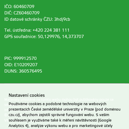
IČO: 60460709
DIČ: CZ60460709
ID datové schránky ČZU: 3hdj9cb
Tel. ústředna: +420 224 381 111
GPS souřadnice: 50,129976, 14,373707
PIC: 999912570
OID: E10209207
DUNS: 360576495
Nastavení cookies
Materiály umístěné na tomto webu mohou být publikovány pouze se
Používáme cookies a podobné technologie na webových
souhlasem ČZU.
prezentacích České zemědělské univerzity v Praze (pod doménou
Informace o zpracování a ochraně osobních údajů na ČZU v Praze
.
czu.cz), abychom zajistili správné fungování webu. S vaším
© 2026 Česká zemědělská univerzita v Praze
souhlasem je využíváme také k měření návštěvnosti (Google
Všechna práva vyhrazena
Analytics 4), analýze výkonu webu a pro marketingové účely