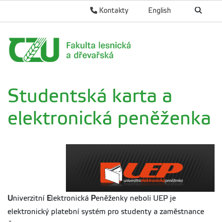
Kontakty
English
Studentská karta a
elektronická peněženka
U
niverzitní
E
lektronická
P
eněženky neboli UEP je
elektronický platební systém pro studenty a zaměstnance