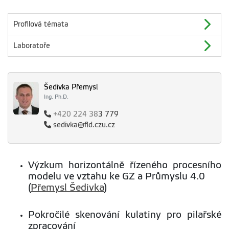
Profilová témata
Laboratoře
Šedivka Přemysl
Ing. Ph.D.
+420
224 38
3 779
sedivka@fld.czu.cz
Výzkum horizontálně řízeného procesního
modelu ve vztahu ke GZ a Průmyslu 4.0
(
Přemysl Šedivka
)
Pokročilé skenování kulatiny pro pilařské
zpracování