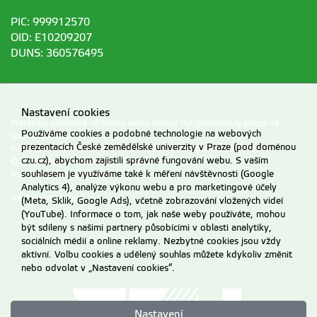
PIC: 999912570
OID: E10209207
DUNS: 360576495
Nastavení cookies
Materiály umístěné na tomto webu mohou být publikovány pouze se
Používáme cookies a podobné technologie na webových
souhlasem ČZU.
prezentacích České zemědělské univerzity v Praze (pod doménou
Informace o zpracování a ochraně osobních údajů na ČZU v Praze
.
czu.cz), abychom zajistili správné fungování webu. S vaším
© 2026 Česká zemědělská univerzita v Praze
souhlasem je využíváme také k měření návštěvnosti (Google
Všechna práva vyhrazena
Analytics 4), analýze výkonu webu a pro marketingové účely
Nastavení cookies
(Meta, Sklik, Google Ads), včetně zobrazování vložených videí
(YouTube). Informace o tom, jak naše weby používáte, mohou
být sdíleny s našimi partnery působícími v oblasti analytiky,
sociálních médií a online reklamy. Nezbytné cookies jsou vždy
aktivní. Volbu cookies a udělený souhlas můžete kdykoliv změnit
nebo odvolat v „Nastavení cookies“.
Nastavení