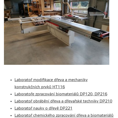
Laboratoř modifikace dřeva a mechaniky
konstrukčních prvků HT116
Laboratoře zpracování biomateriálů DP120, DP216
Laboratoř obrábění dřeva a dřevařské techniky DP210
Laboratoř nauky o dřevě DP221
Laboratoř chemického zpracování dřeva a biomateriálů