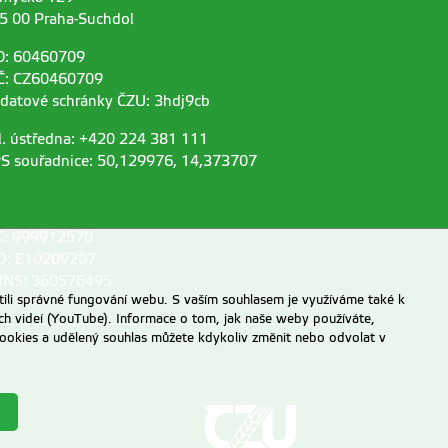
5 00 Praha-Suchdol
O: 60460709
Č: CZ60460709
 datové schránky ČZU: 3hdj9cb
l. ústředna: +420 224 381 111
S souřadnice: 50,129976, 14,373707
C: 999912570
D: E10209207
NS: 360576495
ili správné fungování webu. S vaším souhlasem je využíváme také k
ch videí (YouTube). Informace o tom, jak naše weby používáte,
u cookies a udělený souhlas můžete kdykoliv změnit nebo odvolat v