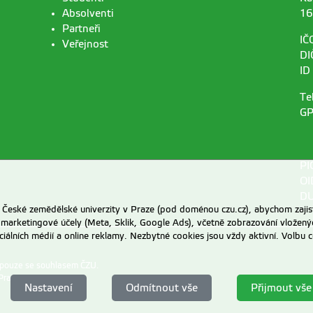
Absolventi
16
Partneři
IČ
Veřejnost
DI
ID
Te
GP
PI
OI
DU
eské zemědělské univerzity v Praze (pod doménou czu.cz), abychom zajist
 marketingové účely (Meta, Sklik, Google Ads), včetně zobrazování vložený
ociálních médií a online reklamy. Nezbytné cookies jsou vždy aktivní. Volb
 pouze se souhlasem ČZU.
Praze
.
Nastavení
Odmítnout vše
Přijmout vše