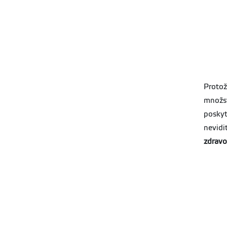
Protož
množs
poskyt
nevidi
zdravo