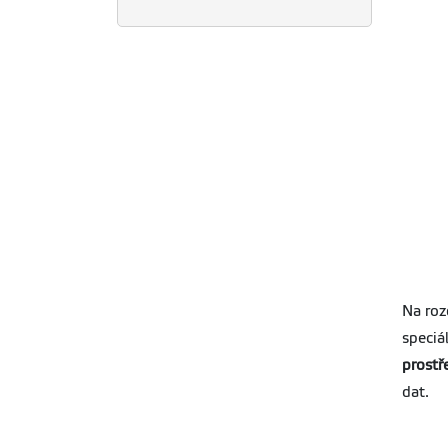
Na roz
speciá
prostř
dat.