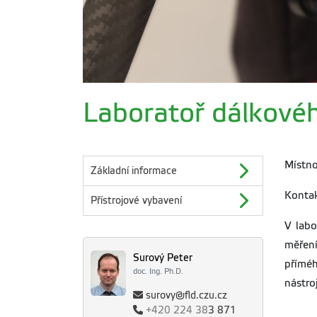
Laboratoř dálkov
Místno
Základní informace
Konta
Přístrojové vybavení
V labo
měření
Surový Peter
příméh
doc. Ing. Ph.D.
nástro
surovy@fld.czu.cz
+420
224 38
3 871