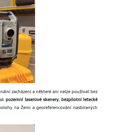
onální zacházení a některé ani nelze používat bez
jak
pozemní laserové skenery
,
bezpilotní letecké
í polohy na Zemi a georeferencování nasbíraných