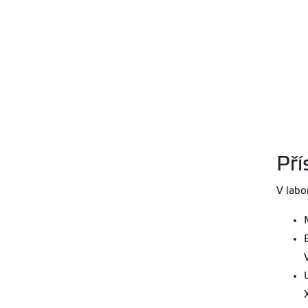
Pří
V labo