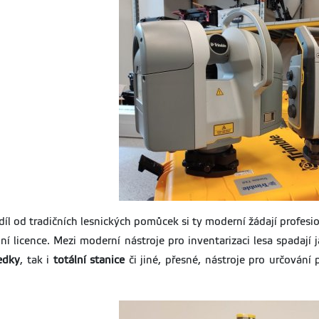
díl od tradičních lesnických pomůcek si ty moderní žádají profesi
lní licence. Mezi moderní nástroje pro inventarizaci lesa spadají 
edky
, tak i
totální stanice
či jiné, přesné, nástroje pro určován