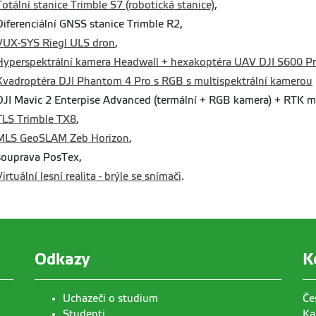
Totální stanice Trimble S7 (robotická stanice)
,
Diferenciální GNSS stanice Trimble R2,
VUX-SYS Riegl ULS dron
,
Hyperspektrální kamera Headwall + hexakoptéra UAV DJI S600 Pr
Kvadroptéra DJI Phantom 4 Pro s RGB s multispektrální kamerou
DJI Mavic 2 Enterpise Advanced (termální + RGB kamera) + RTK m
TLS Trimble TX8
,
MLS GeoSLAM Zeb Horizon
,
souprava PosTex,
Virtuální lesní realita - brýle se snímači
.
Odkazy
K
Uchazeči o studium
Če
Studenti
Ka