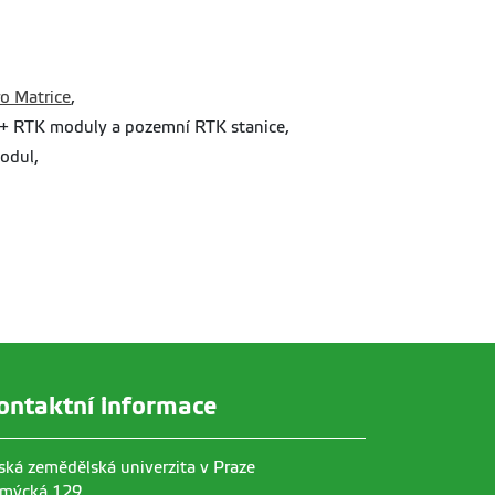
o Matrice
,
+ RTK moduly a pozemní RTK stanice,
odul,
ontaktní informace
ská zemědělská univerzita v Praze
mýcká 129