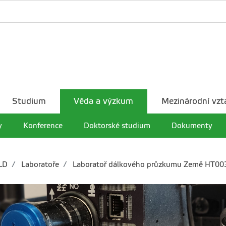
Studium
Věda a výzkum
Mezinárodní vzt
y
Konference
Doktorské studium
Dokumenty
LD
Laboratoře
Laboratoř dálkového průzkumu Země HT00