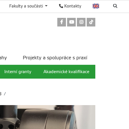
Fakulty a součásti
Kontakty
Odkaz na Facebook
Odkaz na Youtube
Odkaz na Instagram
Odkaz na TikTok
ahy
Projekty a spolupráce s praxí
Interní granty
Akademické kvalifikace
3