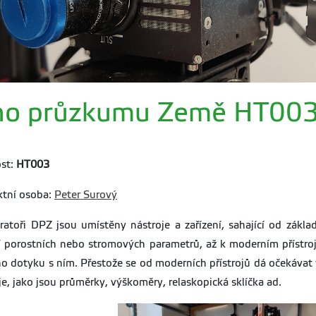
ého průzkumu Země HT00
st:
HT003
ktní osoba:
Peter Surový
ratoři DPZ jsou umístěny nástroje a zařízení, sahající od zák
 porostních nebo stromových parametrů, až k moderním přístroj
o dotyku s ním. Přestože se od moderních přístrojů dá očekávat v
je, jako jsou průměrky, výškoměry, relaskopická sklíčka ad.