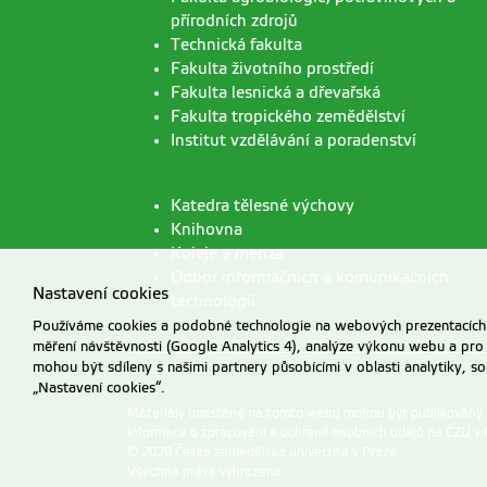
přírodních zdrojů
Technická fakulta
Fakulta životního prostředí
Fakulta lesnická a dřevařská
Fakulta tropického zemědělství
Institut vzdělávání a poradenství
Katedra tělesné výchovy
Knihovna
Koleje a menza
Odbor informačních a komunikačních
Nastavení cookies
technologií
Používáme cookies a podobné technologie na webových prezentacích Č
měření návštěvnosti (Google Analytics 4), analýze výkonu webu a pro
mohou být sdíleny s našimi partnery působícími v oblasti analytiky, s
„Nastavení cookies“.
Materiály umístěné na tomto webu mohou být publikovány
Informace o zpracování a ochraně osobních údajů na ČZU v 
© 2026 Česká zemědělská univerzita v Praze
Všechna práva vyhrazena