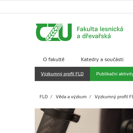
O fakultě
Katedry a součásti
Výzkumný profil FLD
Publikační aktivit
FLD
Věda a výzkum
Výzkumný profil F