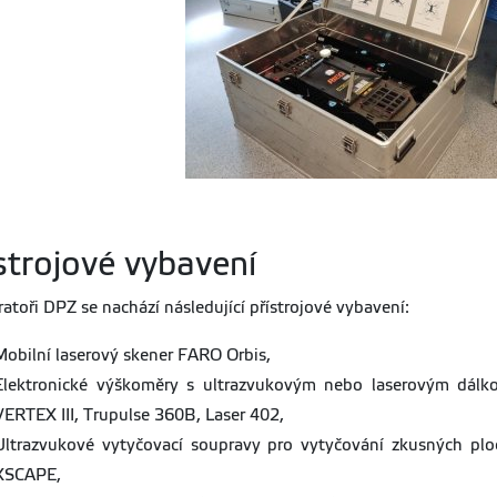
strojové vybavení
ratoři DPZ se nachází následující přístrojové vybavení:
Mobilní laserový skener FARO Orbis,
Elektronické výškoměry s ultrazvukovým nebo laserovým d
VERTEX III, Trupulse 360B, Laser 402,
Ultrazvukové vytyčovací soupravy pro vytyčování zkusných ploc
XSCAPE,