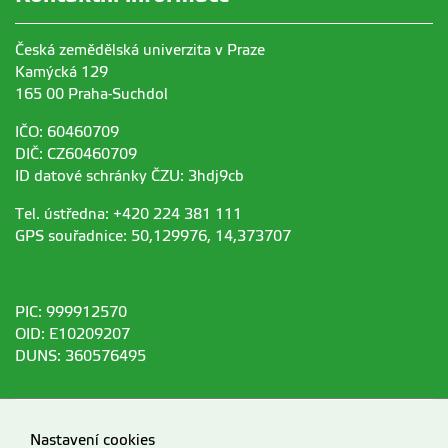
Česká zemědělská univerzita v Praze
Kamýcká 129
165 00 Praha-Suchdol
IČO: 60460709
DIČ: CZ60460709
ID datové schránky ČZU: 3hdj9cb
Tel. ústředna: +420 224 381 111
GPS souřadnice: 50,129976, 14,373707
PIC: 999912570
OID: E10209207
DUNS: 360576495
Nastavení cookies