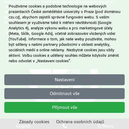
Materiály umístěné na tomto webu mohou být publikovány pouze se
Používáme cookies a podobné technologie na webových
souhlasem ČZU.
prezentacích České zemědělské univerzity v Praze (pod doménou
Informace o zpracování a ochraně osobních údajů na ČZU v Praze
.
czu.cz), abychom zajistili správné fungování webu. S vaším
© 2026 Česká zemědělská univerzita v Praze
Všechna práva vyhrazena
souhlasem je využíváme také k měření návštěvnosti (Google
Analytics 4), analýze výkonu webu a pro marketingové účely
Nastavení cookies
(Meta, Sklik, Google Ads), včetně zobrazování vložených videí
(YouTube). Informace o tom, jak naše weby používáte, mohou
být sdíleny s našimi partnery působícími v oblasti analytiky,
sociálních médií a online reklamy. Nezbytné cookies jsou vždy
aktivní. Volbu cookies a udělený souhlas můžete kdykoliv změnit
nebo odvolat v „Nastavení cookies“.
Nastavení
Odmítnout vše
Přijmout vše
Zásady cookies
Ochrana osobních údajů
English
☰ Menu