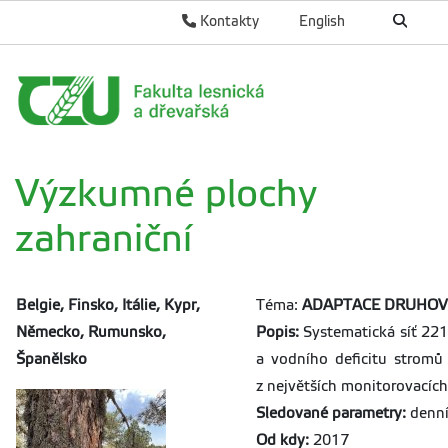
Kontakty
English
Výzkumné plochy
zahraniční
Belgie, Finsko, Itálie, Kypr,
Téma:
ADAPTACE DRUHOVÉ
Německo, Rumunsko,
Popis:
Systematická síť 221
Španělsko
a vodního deficitu stromů
z největších monitorovacích 
Sledované parametry:
denní
Od kdy:
2017