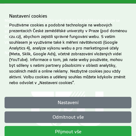
Nastavení cookies
Materiály umístěné na tomto webu mohou být publikovány pouze se
Používáme cookies a podobné technologie na webových
souhlasem ČZU.
prezentacích České zemědělské univerzity v Praze (pod doménou
Informace o zpracování a ochraně osobních údajů na ČZU v Praze
.
czu.cz), abychom zajistili správné fungování webu. S vaším
© 2026 Česká zemědělská univerzita v Praze
souhlasem je využíváme také k měření návštěvnosti (Google
Všechna práva vyhrazena
Analytics 4), analýze výkonu webu a pro marketingové účely
Nastavení cookies
(Meta, Sklik, Google Ads), včetně zobrazování vložených videí
(YouTube). Informace o tom, jak naše weby používáte, mohou
být sdíleny s našimi partnery působícími v oblasti analytiky,
sociálních médií a online reklamy. Nezbytné cookies jsou vždy
aktivní. Volbu cookies a udělený souhlas můžete kdykoliv změnit
nebo odvolat v „Nastavení cookies“.
Nastavení
Odmítnout vše
Přijmout vše