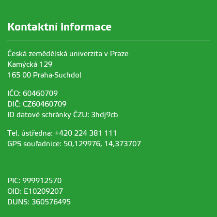
Kontaktní informace
Česká zemědělská univerzita v Praze
Kamýcká 129
165 00 Praha-Suchdol
IČO: 60460709
DIČ: CZ60460709
ID datové schránky ČZU: 3hdj9cb
Tel. ústředna: +420 224 381 111
GPS souřadnice: 50,129976, 14,373707
PIC: 999912570
OID: E10209207
DUNS: 360576495