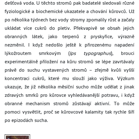
dešťová voda. U těchto stromů pak badatelé sledovali různé
fyziologické a biochemické ukazatele a chování kůrovců. Už
po několika týdnech bez vody stromy zpomalily růst a začaly
ukládat více cukrů do pletiv. Překvapivě se obsah jejich
obranných látek, jako terpenů z pryskyřice, výrazně
nezměnil. I když nedošlo ještě k přirozenému napadení
lýkožroutem smrkovým (
Ips typographus
), brouci
experimentálně přiložení na kůru stromů se lépe zavrtávaly
právě do suchu vystavených stromů – zřejmě kvůli vyšší
koncentraci cukrů, které mu slouží jako výživa. Výzkum
ukazuje, že již několika měsíční sucho může udělat z jinak
zdravých smrků pro kůrovce vyhledávanější potravu, i když
obranné mechanism stromů zůstávají aktivní. To může
pomoci vysvětlit, proč se kůrovcové kalamity tak rychle šíří
po epizodách sucha.