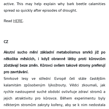
active. This may help explain why bark beetle calamities
spread so quickly after episodes of drought.
Read
HERE
.
CZ
Akutní sucho mění základní metabolismus smrků již po
několika měsících, i když obranné látky proti kůrovcům
zůstávají beze změn. Kůrovci ovšem takové stromy preferují
pro zavrtávání.
Smrkové lesy ve střední Evropě čelí stále častějším
kalamitám způsobeným lýkožrouty. Vědci zkoumali, jak
rychle nastoupené suché období ovlivňuje zdraví stromů a
jejich atraktivitu pro kůrovce. Během experimentu byly
některým stromům zakryty kořeny, aby se k nim nedostala