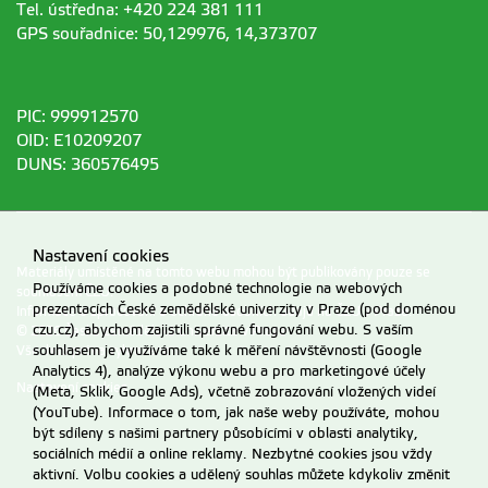
Tel. ústředna: +420 224 381 111
GPS souřadnice: 50,129976, 14,373707
PIC: 999912570
OID: E10209207
DUNS: 360576495
Nastavení cookies
Materiály umístěné na tomto webu mohou být publikovány pouze se
Používáme cookies a podobné technologie na webových
souhlasem ČZU.
prezentacích České zemědělské univerzity v Praze (pod doménou
Informace o zpracování a ochraně osobních údajů na ČZU v Praze
.
czu.cz), abychom zajistili správné fungování webu. S vaším
© 2026 Česká zemědělská univerzita v Praze
souhlasem je využíváme také k měření návštěvnosti (Google
Všechna práva vyhrazena
Analytics 4), analýze výkonu webu a pro marketingové účely
Nastavení cookies
(Meta, Sklik, Google Ads), včetně zobrazování vložených videí
(YouTube). Informace o tom, jak naše weby používáte, mohou
být sdíleny s našimi partnery působícími v oblasti analytiky,
sociálních médií a online reklamy. Nezbytné cookies jsou vždy
aktivní. Volbu cookies a udělený souhlas můžete kdykoliv změnit