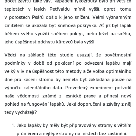
počet závrtů také vliv. Napadení lýkožrouty bylo při větších
teplotách v lesích Petřvaldu mírně vyšší, oproti tomu
v porostech Psářů došlo k jeho snížení. Velmi významným
činitelem se ukázala být sněhová pokrývka. Ať již byl lapák
během svého využití sněhem pokryt, nebo ležel na sněhu,
jeho úspěšnost odchytu kůrovců byla vyšší.
Vědci na základě této studie usuzují, že povětrnostní
podmínky v době od pokácení po odvezení lapáku mají
velký vliv na úspěšnost této metody a že volba optimálního
dne pro kácení stromu by neměla být zakládána pouze na
výpočtu kalendářního data. Provedený experiment potvrdil
naše vědomosti známé z lesnické praxe a přinesl nový
pohled na fungování lapáků. Jaká doporučení a závěry z něj
tedy vycházejí?
Jako lapáky by měly být připravovány stromy s větším
průměrem a nejlépe stromy na místech bez zastínění.