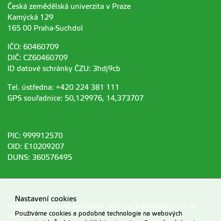
Česká zemědělská univerzita v Praze
Kamýcká 129
165 00 Praha-Suchdol
IČO: 60460709
DIČ: CZ60460709
ID datové schránky ČZU: 3hdj9cb
Tel. ústředna: +420 224 381 111
GPS souřadnice: 50,129976, 14,373707
PIC: 999912570
OID: E10209207
DUNS: 360576495
Nastavení cookies
Materiály umístěné na tomto webu mohou být publikovány pouze se
Používáme cookies a podobné technologie na webových
souhlasem ČZU.