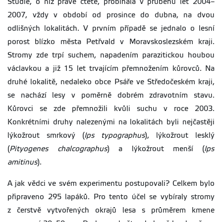
Studie, o níž právě čtete, probíhala v průběhu let 2004–
2007, vždy v období od prosince do dubna, na dvou
odlišných lokalitách. V prvním případě se jednalo o lesní
porost blízko města Petřvald v Moravskoslezském kraji.
Stromy zde trpí suchem, napadením parazitickou houbou
václavkou a již 15 let trvajícím přemnožením kůrovců. Na
druhé lokalitě, nedaleko obce Psáře ve Středočeském kraji,
se nachází lesy v poměrně dobrém zdravotním stavu.
Kůrovci se zde přemnožili kvůli suchu v roce 2003.
Konkrétními druhy nalezenými na lokalitách byli nejčastěji
lýkožrout smrkový (
Ips
typographus
), lýkožrout lesklý
(
Pityogenes chalcographus
) a lýkožrout menší (
Ips
amitinus
).
A jak vědci ve svém experimentu postupovali? Celkem bylo
připraveno 295 lapáků. Pro tento účel se vybíraly stromy
z čerstvě vytvořených okrajů lesa s průměrem kmene