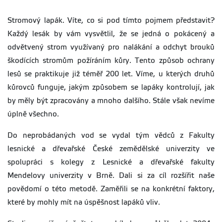
Stromový lapák. Víte, co si pod tímto pojmem představit?
Každý lesák by vám vysvětlil, že se jedná o pokácený a
odvětvený strom využívaný pro nalákání a odchyt brouků
škodících stromům požíráním kůry. Tento způsob ochrany
lesů se praktikuje již téměř 200 let. Víme, u kterých druhů
kůrovců funguje, jakým způsobem se lapáky kontrolují, jak
by měly být zpracovány a mnoho dalšího. Stále však nevíme
úplně všechno.
Do neprobádaných vod se vydal tým vědců z Fakulty
lesnické a dřevařské České zemědělské univerzity ve
spolupráci s kolegy z Lesnické a dřevařské fakulty
Mendelovy univerzity v Brně. Dali si za cíl rozšířit naše
povědomí o této metodě. Zaměřili se na konkrétní faktory,
které by mohly mít na úspěšnost lapáků vliv.