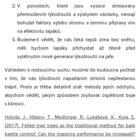
V porostech, které jsou vysoce stresovány
přemnožením lýkožroutů a výskytem václavky, nemají
bohužel faktory výběru stromu a termínu přípravy vliv
na efektivitu lapáků.
Budeme-li vědět, že nás čeká teplá zima bez sněhu,
měli bychom lapáky přichystat až těsně před
vylétnutím nové generace lýkožroutů na jaře.
Vzhledem k rostoucímu suchu musíme do budoucna počítat
s tím, že nás lýkožrouti napadáním stromů nepřestanou
trápit. Proto je třeba detailně znát metody jejich odchytu,
abychom věděli, jakým způsobem zvyšovat úspěšnost boje
s kůrovci.
Holuša, J., Hlásny, T., Modlinger, R., Lukášová, K., Kula, E.
(2017). Felled trap trees as the traditional method for bark
beetle control: Can the trapping performance be increased?