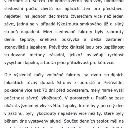
v rozmezí 20–50 cm. Do konce května bylo vždy ukončeno
sledování počtu závrtů na lapácích. Jen pro představu:
najdete-li na jednom decimetru čtverečním více než jeden
závrt, jedná se v případě lýkožrouta smrkového již o silný
stupeň napadení. Mezi sledované faktory byly zahrnuty
denní teploty, sněhová pokrývka a délka zastínění
stanoviště s lapákem. Právě tito činitelé jsou pro úspěšnost
studované metody zásadní, jelikož ovlivňují rychlost
vysychání lapáku, a tudíž i jeho přitažlivost pro kůrovce.
Dle výsledků měly zmíněné faktory na dvou studijních
lokalitách různý dopad. Stromy z porostů u Petřvaldu,
pokácené více než 70 dní před odvezením, měly mírně vyšší
početnost závrtů lýkožroutů. V porostech u Psářů se zase
ukázal významný vliv světla. Lapáky, které byly po celý den
v zástinu, byly lýkožrouty napadeny více než ty, které byly
během dne vystaveny slunci. Součet denních teplot měl na