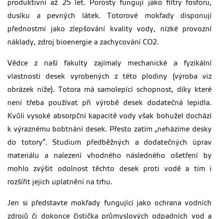
produktivní až 25 let. Porosty fungují jako filtry fosforu,
dusíku a pevných látek. Totorové mokřady disponují
přednostmi jako zlepšování kvality vody, nízké provozní
náklady, zdroj bioenergie a zachycování CO2.
Vědce z naší fakulty zajímaly mechanické a fyzikální
vlastnosti desek vyrobených z této plodiny (výroba viz
obrázek níže). Totora má samolepící schopnost, díky které
není třeba používat při výrobě desek dodatečná lepidla.
Kvůli vysoké absorpční kapacitě vody však bohužel dochází
k výraznému bobtnání desek. Přesto zatím „neházíme desky
do totory“. Studium předběžných a dodatečných úprav
materiálu a nalezení vhodného následného ošetření by
mohlo zvýšit odolnost těchto desek proti vodě a tím i
rozšířit jejich uplatnění na trhu.
Jen si představte mokřady fungující jako ochrana vodních
zdrojů či dokonce čistička průmyslových odpadních vod a