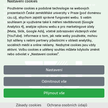
Nastavení cookies
Materiály umístěné na tomto webu mohou být publikovány pouze se
Používáme cookies a podobné technologie na webových
souhlasem ČZU.
prezentacích České zemědělské univerzity v Praze (pod doménou
Informace o zpracování a ochraně osobních údajů na ČZU v Praze
.
czu.cz), abychom zajistili správné fungování webu. S vaším
© 2026 Česká zemědělská univerzita v Praze
souhlasem je využíváme také k měření návštěvnosti (Google
Všechna práva vyhrazena
Analytics 4), analýze výkonu webu a pro marketingové účely
Nastavení cookies
(Meta, Sklik, Google Ads), včetně zobrazování vložených videí
(YouTube). Informace o tom, jak naše weby používáte, mohou
být sdíleny s našimi partnery působícími v oblasti analytiky,
sociálních médií a online reklamy. Nezbytné cookies jsou vždy
aktivní. Volbu cookies a udělený souhlas můžete kdykoliv změnit
nebo odvolat v „Nastavení cookies“.
Nastavení
Odmítnout vše
Přijmout vše
Zásady cookies
Ochrana osobních údajů