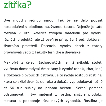
zítřka?
Dvě mouchy jednou ranou. Tak by se dalo popsat
hospodaření s plodinou nazývanou totora. Nejenže je tato
rostlina v Jižní Americe zdrojem materiálu pro výrobu
různých produktů, ale zároveň je při správné péči doktorem
životního prostředí. Potenciál výroby desek z totory
prověřovali vědci z Fakulty lesnické a dřevařské.
Makrofyt z čeledi šáchorovitých je již několik století
využíván domorodými Američany k výrobě rohoží, chat, lodí,
a dokonce plovoucích ostrovů. Je to rychle rostoucí rostlina,
která se sklízí dvakrát do roka a dokáže vyprodukovat ročně
až 56 tun sušiny na jednom hektaru. Sečení pomáhá
odstraňovat mrtvý materiál z rostlin, snižuje produkci
metanu a podporuje růst nových výhonků. Rostlina je