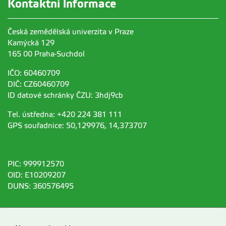
Kontaktní informace
Česká zemědělská univerzita v Praze
Kamýcká 129
165 00 Praha-Suchdol
IČO: 60460709
DIČ: CZ60460709
ID datové schránky ČZU: 3hdj9cb
Tel. ústředna: +420 224 381 111
GPS souřadnice: 50,129976, 14,373707
PIC: 999912570
OID: E10209207
DUNS: 360576495