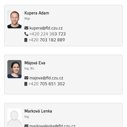
Kupera Adam
Mgr.
kupera@fld.czu.cz
+420
224 38
3 723
+420
703 182 889
Májová Eva
Ing. Bc.
majova@fld.czu.cz
+420
705 651 302
Marková Lenka
Ing.
markovalenka@fld.czu.cz