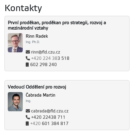
Kontakty
První proděkan, proděkan pro strategii, rozvoj a
mezinárodní vztahy
Rinn Radek
Ing. Ph.D.
rinn@fld.czu.cz
+420
224 38
3 518
602 298 240
Vedoucí Oddělení pro rozvoj
Čabrada Martin
Ing.
cabrada@fld.czu.cz
+420 22438 711
+420
601 384 817