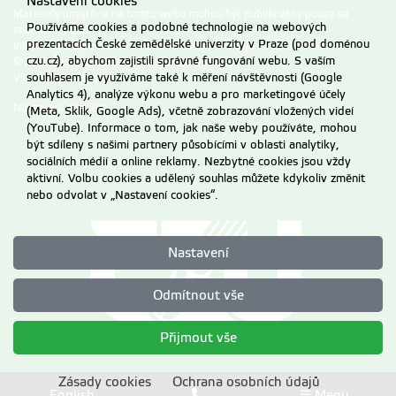
Nastavení cookies
Materiály umístěné na tomto webu mohou být publikovány pouze se
Používáme cookies a podobné technologie na webových
souhlasem ČZU.
prezentacích České zemědělské univerzity v Praze (pod doménou
Informace o zpracování a ochraně osobních údajů na ČZU v Praze
.
czu.cz), abychom zajistili správné fungování webu. S vaším
© 2026 Česká zemědělská univerzita v Praze
Všechna práva vyhrazena
souhlasem je využíváme také k měření návštěvnosti (Google
Analytics 4), analýze výkonu webu a pro marketingové účely
Nastavení cookies
(Meta, Sklik, Google Ads), včetně zobrazování vložených videí
(YouTube). Informace o tom, jak naše weby používáte, mohou
být sdíleny s našimi partnery působícími v oblasti analytiky,
sociálních médií a online reklamy. Nezbytné cookies jsou vždy
aktivní. Volbu cookies a udělený souhlas můžete kdykoliv změnit
nebo odvolat v „Nastavení cookies“.
Nastavení
Odmítnout vše
Přijmout vše
Zásady cookies
Ochrana osobních údajů
English
☰ Menu