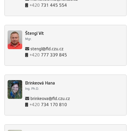
+420
731 445 554
Štengl Vít
Mgr.
stengl@fld.czu.cz
+420
777 339 845
Brinkeová Hana
Ing. Ph.D.
brinkeova@fld.czu.cz
+420
734 170 810