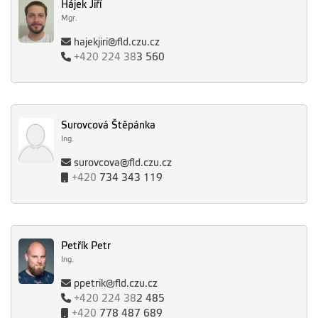
Hájek Jiří
Mgr.
hajekjiri@fld.czu.cz
+420
224 38
3 560
Surovcová Štěpánka
Ing.
surovcova@fld.czu.cz
+420
734 343 119
Petřík Petr
Ing.
ppetrik@fld.czu.cz
+420
224 38
2 485
+420
778 487 689