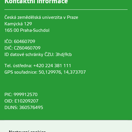
Kontaktní informace
Česká zemědělská univerzita v Praze
Kamýcká 129
165 00 Praha-Suchdol
IČO: 60460709
DIČ: CZ60460709
ID datové schránky ČZU: 3hdj9cb
Tel. ústředna: +420 224 381 111
GPS souřadnice: 50,129976, 14,373707
PIC: 999912570
OID: E10209207
DUNS: 360576495