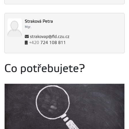
Straková Petra
Mgr.
strakovap@fld.czu.cz
+420
724 108 811
Co potřebujete?