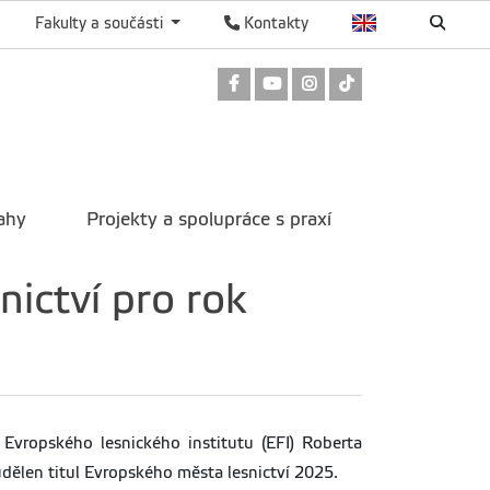
Fakulty a součásti
Kontakty
Odkaz na Facebook
Odkaz na Youtube
Odkaz na Instagram
Odkaz na TikTok
ahy
Projekty a spolupráce s praxí
ictví pro rok
 Evropského lesnického institutu (EFI) Roberta
udělen titul Evropského města lesnictví 2025.