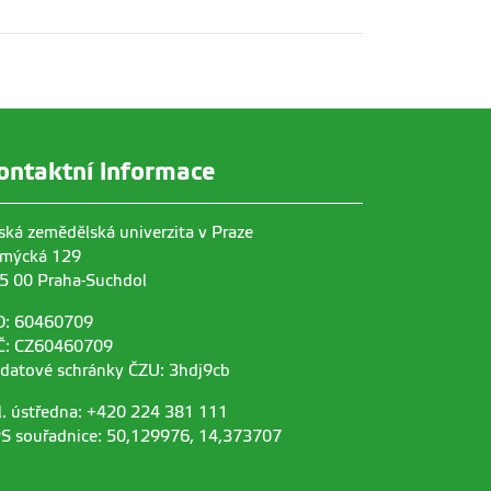
ontaktní informace
ská zemědělská univerzita v Praze
mýcká 129
5 00 Praha-Suchdol
O: 60460709
Č: CZ60460709
 datové schránky ČZU: 3hdj9cb
l. ústředna: +420 224 381 111
S souřadnice: 50,129976, 14,373707