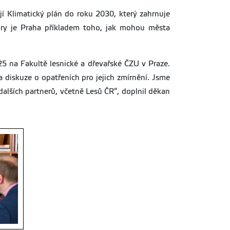
jí Klimatický plán do roku 2030, který zahrnuje
tury je Praha příkladem toho, jak mohou města
25 na Fakultě lesnické a dřevařské ČZU v Praze.
a diskuze o opatřeních pro jejich zmírnění. Jsme
 dalších partnerů, včetně Lesů ČR“, doplnil děkan