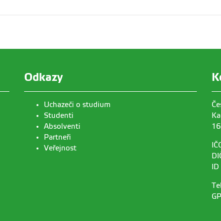
Odkazy
K
Uchazeči o studium
Če
Studenti
Ka
Absolventi
16
Partneři
IČ
Veřejnost
DI
ID
Te
GP