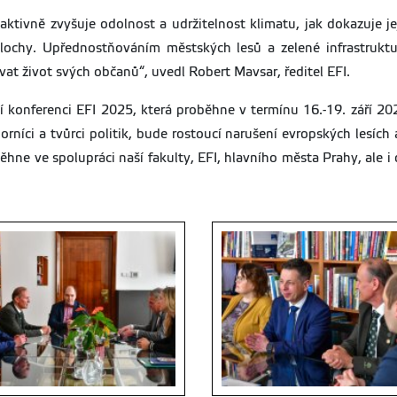
ktivně zvyšuje odolnost a udržitelnost klimatu, jak dokazuje je
 plochy. Upřednostňováním městských lesů a zelené infrastruk
vat život svých občanů“, uvedl Robert Mavsar, ředitel EFI.
í konferenci EFI 2025, která proběhne v termínu 16.-19. září 20
rníci a tvůrci politik, bude rostoucí narušení evropských lesích 
ěhne ve spolupráci naší fakulty, EFI, hlavního města Prahy, ale i