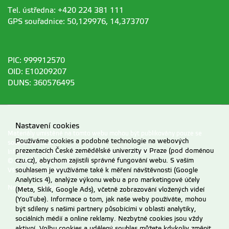
Tel. ústředna: +420 224 381 111
GPS souřadnice: 50,129976, 14,373707
PIC: 999912570
OID: E10209207
DUNS: 360576495
Nastavení cookies
Materiály umístěné na tomto webu mohou být publikovány pouze se
Používáme cookies a podobné technologie na webových
souhlasem ČZU.
prezentacích České zemědělské univerzity v Praze (pod doménou
Informace o zpracování a ochraně osobních údajů na ČZU v Praze
.
czu.cz), abychom zajistili správné fungování webu. S vaším
© 2026 Česká zemědělská univerzita v Praze
souhlasem je využíváme také k měření návštěvnosti (Google
Všechna práva vyhrazena
Analytics 4), analýze výkonu webu a pro marketingové účely
Nastavení cookies
(Meta, Sklik, Google Ads), včetně zobrazování vložených videí
(YouTube). Informace o tom, jak naše weby používáte, mohou
být sdíleny s našimi partnery působícími v oblasti analytiky,
sociálních médií a online reklamy. Nezbytné cookies jsou vždy
aktivní. Volbu cookies a udělený souhlas můžete kdykoliv změnit