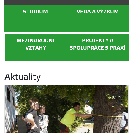
STUDIUM
VĚDA A VÝZKUM
MEZINÁRODNÍ
PROJEKTY A
VZTAHY
SPOLUPRÁCE S PRAXÍ
Aktuality