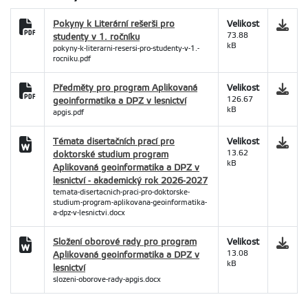
Pokyny k Literární rešerši pro
Velikost
studenty v 1. ročníku
73.88
kB
pokyny-k-literarni-resersi-pro-studenty-v-1.-
rocniku.pdf
Předměty pro program Aplikovaná
Velikost
geoinformatika a DPZ v lesnictví
126.67
kB
apgis.pdf
Témata disertačních prací pro
Velikost
doktorské studium program
13.62
kB
Aplikovaná geoinformatika a DPZ v
lesnictví - akademický rok 2026-2027
temata-disertacnich-praci-pro-doktorske-
studium-program-aplikovana-geoinformatika-
a-dpz-v-lesnictvi.docx
Složení oborové rady pro program
Velikost
Aplikovaná geoinformatika a DPZ v
13.08
kB
lesnictví
slozeni-oborove-rady-apgis.docx