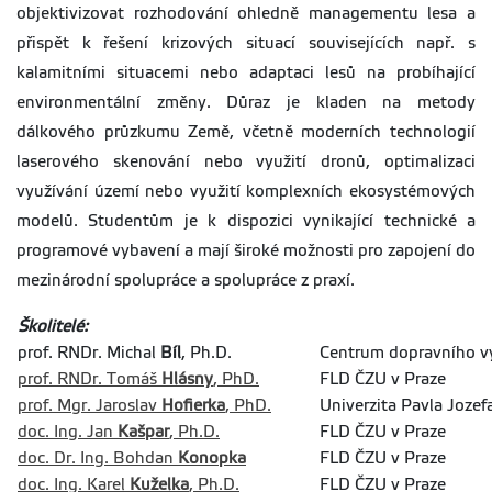
objektivizovat rozhodování ohledně managementu lesa a
přispět k řešení krizových situací souvisejících např. s
kalamitními situacemi nebo adaptaci lesů na probíhající
environmentální změny. Důraz je kladen na metody
dálkového průzkumu Země, včetně moderních technologií
laserového skenování nebo využití dronů, optimalizaci
využívání území nebo využití komplexních ekosystémových
modelů. Studentům je k dispozici vynikající technické a
programové vybavení a mají široké možnosti pro zapojení do
mezinárodní spolupráce a spolupráce z praxí.
Školitelé:
prof. RNDr. Michal
Bíl
, Ph.D.
Centrum dopravního 
prof. RNDr. Tomáš
Hlásny
, PhD.
FLD ČZU v Praze
prof. Mgr. Jaroslav
Hofierka
, PhD.
Univerzita Pavla Jozefa
doc. Ing. Jan
Kašpar
, Ph.D.
FLD ČZU v Praze
doc. Dr. Ing. Bohdan
Konopka
FLD ČZU v Praze
doc. Ing. Karel
Kuželka
, Ph.D.
FLD ČZU v Praze