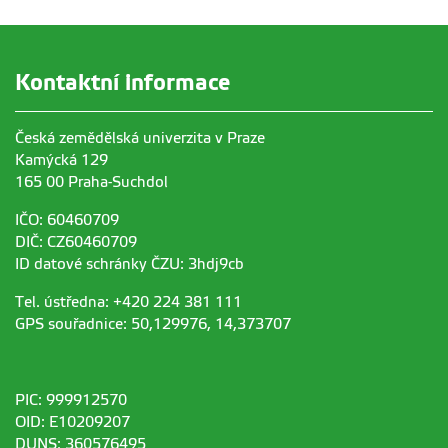
Kontaktní informace
Česká zemědělská univerzita v Praze
Kamýcká 129
165 00 Praha-Suchdol
IČO: 60460709
DIČ: CZ60460709
ID datové schránky ČZU: 3hdj9cb
Tel. ústředna: +420 224 381 111
GPS souřadnice: 50,129976, 14,373707
PIC: 999912570
OID: E10209207
DUNS: 360576495