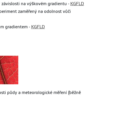
 závislosti na výškovém gradientu -
KGFLD
periment zaměřený na odolnost vůči
ým gradientem -
KGFLD
osti půdy a meteorologické měření (běžně