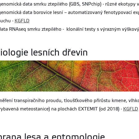
genomická data smrku ztepilého (GBS, SNPchip) - různé ekotypy v
genomická data borovice lesní – automatizovaný fenotypovací ex
suchu -
KGFLD
data RNAseq smrku ztepilého - klonální testy s výrazným výškov
iologie lesních dřevin
měření transpiračního proudu, tloušťkového přírůstu kmene,
vlhk
vybavená meteostanice) na plochách EXTEMIT (od 2018) -
KGFLD
rana lesa a entomologie