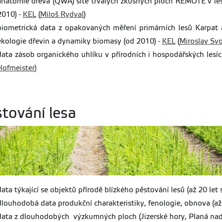
anatomie dřeva (QWA) sítě trvalých zkusných ploch REMOTE v lesí
2010) -
KEL
(
Miloš Rydval
)
biometrická data z opakovaných měření primárních lesů Karpat
ekologie dřevin a dynamiky biomasy (od 2010) -
KEL
(
Miroslav Sv
data zásob organického uhlíku v přírodních i hospodářských lesíc
Hofmeister
)
tování lesa
data týkající se objektů přírodě blízkého pěstování lesů (až 20 let
dlouhodobá data produkční charakteristiky, fenologie, obnova (až
data z dlouhodobých výzkumných ploch (Jizerské hory, Planá nad L