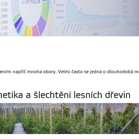
řeními napříč mnoha obory. Velmi často se jedná o dlouhodobá m
etika a šlechtění lesních dřevin