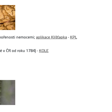
romořenosti nemocemi;
aplikace Klíšťapka
-
KPL
 v ČR od roku 1784) -
KOLE