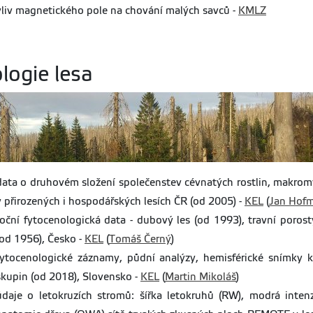
vliv magnetického pole na chování malých savců -
KMLZ
logie lesa
data o druhovém složení společenstev cévnatých rostlin, makromyc
v přirozených i hospodářských lesích ČR (od 2005) -
KEL
(
Jan Hofm
roční fytocenologická data - dubový les (od 1993), travní porost
(od 1956), Česko -
KEL
(
Tomáš Černý
)
fytocenologické záznamy, půdní analýzy, hemisférické snímky k
skupin (od 2018), Slovensko -
KEL
(
Martin Mikoláš
)
údaje o letokruzích stromů: šířka letokruhů (RW), modrá intenzit