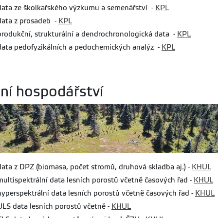
data ze školkařského výzkumu a semenářství -
KPL
data z prosadeb -
KPL
produkční, strukturální a dendrochronologická data -
KPL
data pedofyzikálních a pedochemických analýz -
KPL
ní hospodářství
data z DPZ (biomasa, počet stromů, druhová skladba aj.) -
KHUL
multispektrální data lesních porostů včetně časových řad -
KHUL
hyperspektrální data lesních porostů včetně časových řad -
KHUL
ULS data lesních porostů včetně -
KHUL