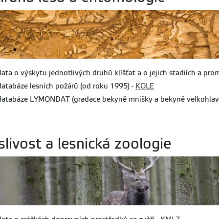
data o výskytu jednotlivých druhů klíšťat a o jejich stadiích a p
databáze lesních požárů (od roku 1995) -
KOLE
databáze LYMONDAT (gradace bekyně mnišky a bekyně velkohlavé
livost a lesnická zoologie