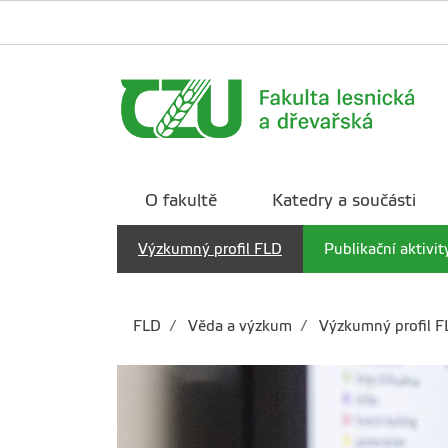
O fakultě
Katedry a součásti
Výzkumný profil FLD
Publikační aktivit
FLD
Věda a výzkum
Výzkumný profil F