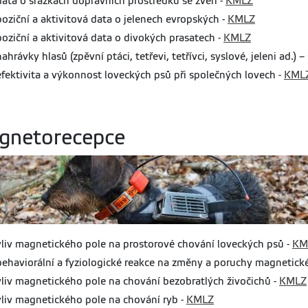
data o srážkách dopravních prostředků se zvěří -
KMLZ
poziční a aktivitová data o jelenech evropských -
KMLZ
poziční a aktivitová data o divokých prasatech -
KMLZ
nahrávky hlasů (zpěvní ptáci, tetřevi, tetřívci, syslové, jeleni ad.) 
efektivita a výkonnost loveckých psů při společných lovech -
KML
gnetorecepce
vliv magnetického pole na prostorové chování loveckých psů -
KM
behaviorální a fyziologické reakce na změny a poruchy magnetic
vliv magnetického pole na chování bezobratlých živočichů -
KMLZ
vliv magnetického pole na chování ryb -
KMLZ