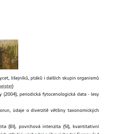
et, lišejníků, ptáků i dalších skupin organismů
eister
)
y (2004), periodická fytocenologická data - lesy
orun, údaje o diverzitě většiny taxonomických
a (BI), povrchová intenzita (SI), kvantitativní