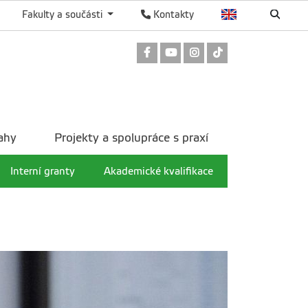
Fakulty a součásti
Kontakty
Odkaz na Facebook
Odkaz na Youtube
Odkaz na Instagram
Odkaz na TikTok
ahy
Projekty a spolupráce s praxí
Interní granty
Akademické kvalifikace