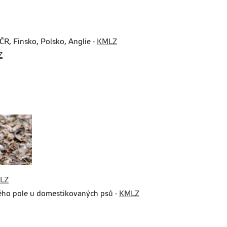
– ČR, Finsko, Polsko, Anglie -
KMLZ
Z
LZ
kého pole u domestikovaných psů -
KMLZ