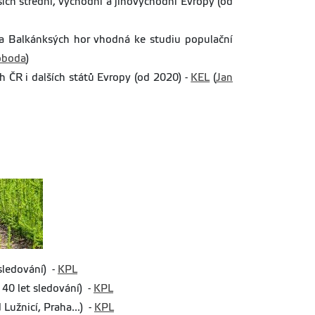
ch střední, východní a jihovýchodní Evropy (od
 a Balkánksých hor vhodná ke studiu populační
oboda
)
h ČR i dalších států Evropy (od 2020) -
KEL
(
Jan
 sledování) -
KPL
 40 let sledování) -
KPL
užnicí, Praha...) -
KPL