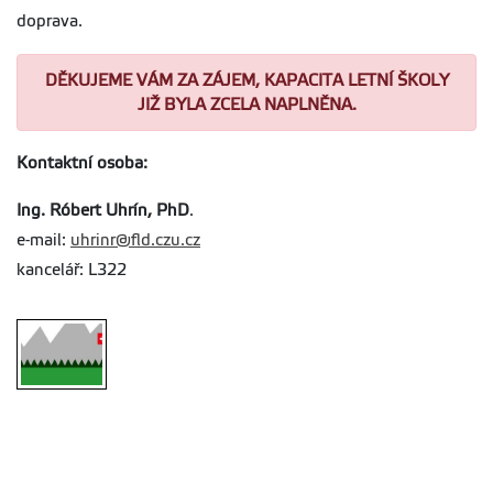
doprava.
DĚKUJEME VÁM ZA ZÁJEM, KAPACITA LETNÍ ŠKOLY
JIŽ BYLA ZCELA NAPLNĚNA.
Kontaktní osoba:
Ing. Róbert Uhrín, PhD
.
e-mail:
uhrinr@fld.czu.cz
kancelář: L322