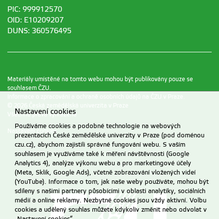
PIC: 999912570
OID: E10209207
DUNS: 360576495
Materiály umístěné na tomto webu mohou být publikovány pouze se
souhlasem ČZU.
Informace o zpracování a ochraně osobních údajů na ČZU v Praze
.
© 2026 Česká zemědělská univerzita v Praze
Nastavení cookies
Všechna práva vyhrazena
Používáme cookies a podobné technologie na webových
Nastavení cookies
prezentacích České zemědělské univerzity v Praze (pod doménou
czu.cz), abychom zajistili správné fungování webu. S vaším
souhlasem je využíváme také k měření návštěvnosti (Google
Analytics 4), analýze výkonu webu a pro marketingové účely
(Meta, Sklik, Google Ads), včetně zobrazování vložených videí
(YouTube). Informace o tom, jak naše weby používáte, mohou být
sdíleny s našimi partnery působícími v oblasti analytiky, sociálních
médií a online reklamy. Nezbytné cookies jsou vždy aktivní. Volbu
cookies a udělený souhlas můžete kdykoliv změnit nebo odvolat v