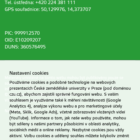
Tel. ústředna: +420 224 381 111
GPS souřadnice: 50,129976, 14,373707
PIC: 999912570
OID: E10209207
DUNS: 360576495
Nastavení cookies
Materiály umístěné na tomto webu mohou být publikovány pouze se
Používáme cookies a podobné technologie na webových
souhlasem ČZU.
prezentacích České zemědělské univerzity v Praze (pod doménou
Informace o zpracování a ochraně osobních údajů na ČZU v Praze
.
czu.cz), abychom zajistili správné fungování webu. S vaším
© 2026 Česká zemědělská univerzita v Praze
souhlasem je využíváme také k měření návštěvnosti (Google
Všechna práva vyhrazena
Analytics 4), analýze výkonu webu a pro marketingové účely
Nastavení cookies
(Meta, Sklik, Google Ads), včetně zobrazování vložených videí
(YouTube). Informace o tom, jak naše weby používáte, mohou
být sdíleny s našimi partnery působícími v oblasti analytiky,
sociálních médií a online reklamy. Nezbytné cookies jsou vždy
aktivní. Volbu cookies a udělený souhlas můžete kdykoliv změnit