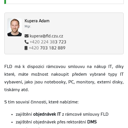
Kupera Adam
Mgr.
kupera@fld.czu.cz
+420
224 38
3 723
+420
703 182 889
FLD má k dispozici rámcovou smlouvu na nákup IT, díky
které, máte možnost nakoupit předem vybrané typy IT
vybavení, jako jsou notebooky, PC, monitory, externí disky,
tiskárny atd.
S tím souvisí činnosti, které nabízíme:
zajištění
objednávek IT
z rámcové smlouvy FLD
zajištění objednávek přes rektorátní
DMS