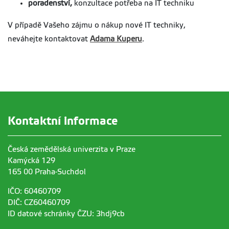
poradenství,
konzultace potřeba na IT techniku
V případě Vašeho zájmu o nákup nové IT techniky,
neváhejte kontaktovat
Adama Kuperu
.
Kontaktní informace
Česká zemědělská univerzita v Praze
Kamýcká 129
165 00 Praha-Suchdol
IČO: 60460709
DIČ: CZ60460709
ID datové schránky ČZU: 3hdj9cb