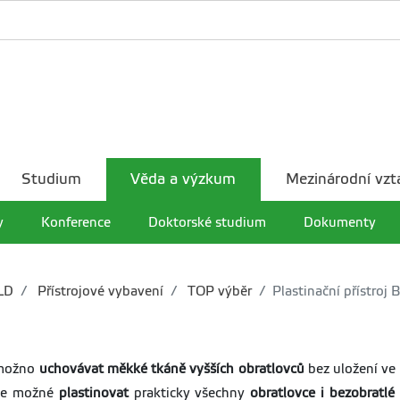
Studium
Věda a výzkum
Mezinárodní vzt
y
Konference
Doktorské studium
Dokumenty
LD
Přístrojové vybavení
TOP výběr
Plastinační přístroj 
e možno
uchovávat měkké tkáně vyšších obratlovců
bez uložení ve 
 je možné
plastinovat
prakticky všechny
obratlovce i bezobratlé