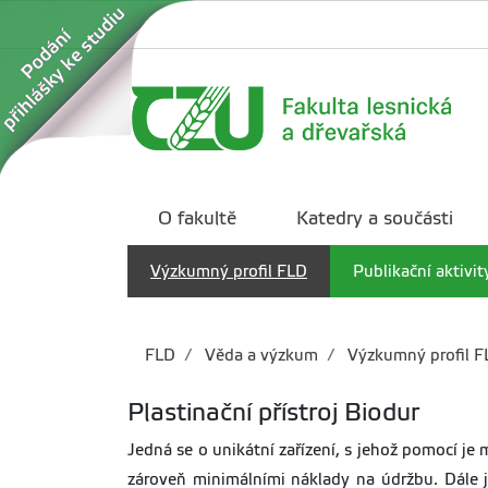
O fakultě
Katedry a součásti
Výzkumný profil FLD
Publikační aktivit
FLD
Věda a výzkum
Výzkumný profil F
Plastinační přístroj Biodur
Jedná se o unikátní zařízení, s jehož pomocí j
zároveň minimálními náklady na údržbu. Dále