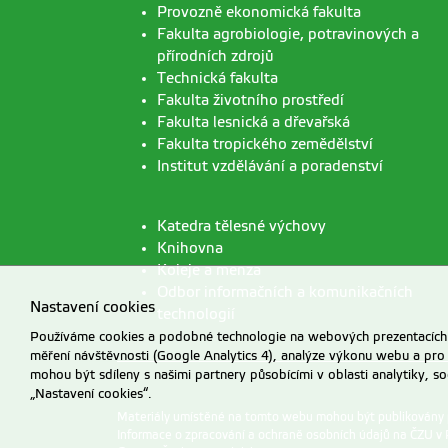
Provozně ekonomická fakulta
Fakulta agrobiologie, potravinových a
přírodních zdrojů
Technická fakulta
Fakulta životního prostředí
Fakulta lesnická a dřevařská
Fakulta tropického zemědělství
Institut vzdělávání a poradenství
Katedra tělesné výchovy
Knihovna
Koleje a menza
Odbor informačních a komunikačních
Nastavení cookies
technologií
Používáme cookies a podobné technologie na webových prezentacích Č
měření návštěvnosti (Google Analytics 4), analýze výkonu webu a pro
mohou být sdíleny s našimi partnery působícími v oblasti analytiky, s
„Nastavení cookies“.
Materiály umístěné na tomto webu mohou být publikovány
Informace o zpracování a ochraně osobních údajů na ČZU v 