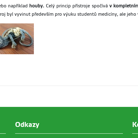
nebo například
houby.
Celý princip přístroje spočívá
v
kompletním
stroj byl vyvinut především pro výuku studentů medicíny, ale jeho 
Odkazy
K