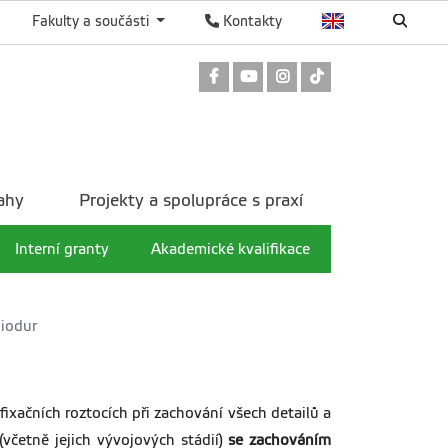
Fakulty a součásti
Kontakty
Odkaz na Facebook
Odkaz na Youtube
Odkaz na Instagram
Odkaz na TikTok
ahy
Projekty a spolupráce s praxí
Interní granty
Akademické kvalifikace
Biodur
fixačních roztocích při zachování všech detailů a
(včetně jejich vývojových stádií)
se zachováním