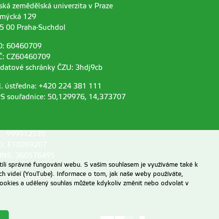
ská zemědělská univerzita v Praze
mýcká 129
5 00 Praha-Suchdol
O: 60460709
Č: CZ60460709
 datové schránky ČZU: 3hdj9cb
l. ústředna: +420 224 381 111
S souřadnice: 50,129976, 14,373707
C: 999912570
D: E10209207
NS: 360576495
ili správné fungování webu. S vaším souhlasem je využíváme také k
ch videí (YouTube). Informace o tom, jak naše weby používáte,
u cookies a udělený souhlas můžete kdykoliv změnit nebo odvolat v