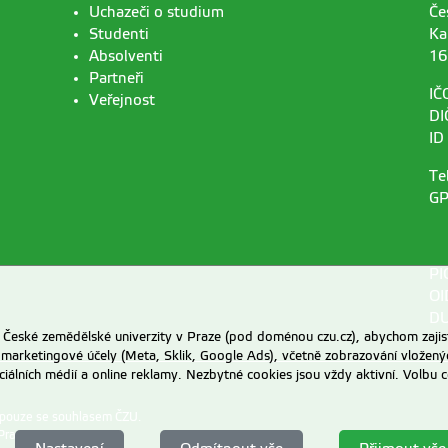
Uchazeči o studium
Če
Studenti
Ka
Absolventi
16
Partneři
IČ
Veřejnost
DI
ID
Te
GP
PI
OI
DU
eské zemědělské univerzity v Praze (pod doménou czu.cz), abychom zajist
 marketingové účely (Meta, Sklik, Google Ads), včetně zobrazování vložený
ociálních médií a online reklamy. Nezbytné cookies jsou vždy aktivní. Volb
 pouze se souhlasem ČZU.
Praze
.